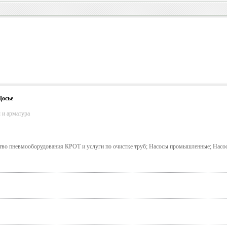
Досье
 и арматура
тво пневмооборудования КРОТ и услуги по очистке труб; Насосы промышленные; Насо