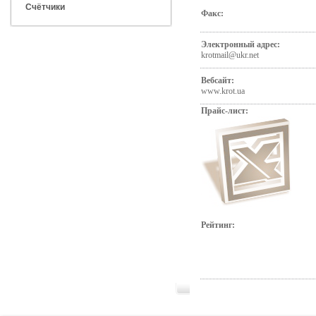
Счётчики
Факс:
Электронный адрес:
krotmail@ukr.net
Вебсайт:
www.krot.ua
Прайс-лист:
Рейтинг: