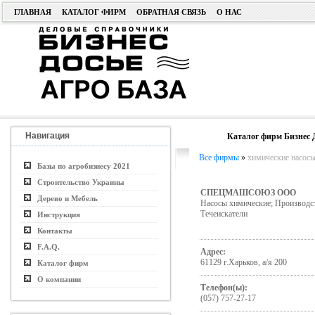
ГЛАВНАЯ
КАТАЛОГ ФИРМ
ОБРАТНАЯ СВЯЗЬ
О НАС
Навигация
Каталог фирм Бизнес 
Все фирмы
»
химические насосы
Базы по агробизнесу 2021
Строительство Украины
СПЕЦМАШСОЮЗ ООО
Дерево и Мебель
Насосы химические; Производс
Течеискатели
Инструкция
Контакты
F.A.Q.
Адрес:
61129 г.Харьков, а/я 200
Каталог фирм
О компании
Телефон(ы):
(057) 757-27-17