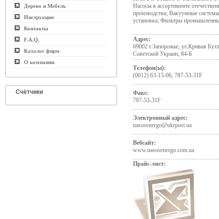
Насосы в ассортименте отечествен
Дерево и Мебель
производства; Вакуумные системы:
Инструкция
установка; Фильтры промышленны
Контакты
Адрес:
F.A.Q.
69002 г.Запорожье, ул.Кривая Бухта
Каталог фирм
Советской Украин, 84-Б
О компании
Телефон(ы):
(0612) 63-15-06, 787-53-31F
Счётчики
Факс:
787-53-31F
Электронный адрес:
nasosenergo@ukrpost.ua
Вебсайт:
www.nasosenergo.com.ua
Прайс-лист: