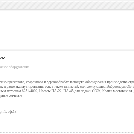
сье
очное оборудование
ечно-прессового, сварочного и деревообрабатывающего оборудования производства стр
 так и ранее эксплуатировавшегося, а также запчастей, комплектующих; Виброопоры ОВ-
зным патронам 6251-4002; Насосы ПА-22, ПА-45 для подачи СОЖ; Краны мостовые эл.,
ерные сетчатые
рп.1, оф.18