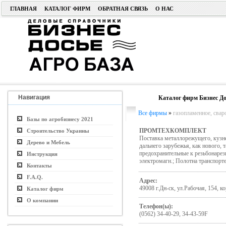
ГЛАВНАЯ
КАТАЛОГ ФИРМ
ОБРАТНАЯ СВЯЗЬ
О НАС
Навигация
Каталог фирм Бизнес До
Все фирмы
»
газопламенное, свар
Базы по агробизнесу 2021
ПРОМТЕХКОМПЛЕКТ
Строительство Украины
Поставка металлорежущего, кузн
Дерево и Мебель
дальнего зарубежья, как нового,
предохранительные к резьбонаре
Инструкция
электромагн.; Полотна транспорт
Контакты
F.A.Q.
Адрес:
49008 г.Дн-ск, ул.Рабочая, 154, ко
Каталог фирм
О компании
Телефон(ы):
(0562) 34-40-29, 34-43-59F