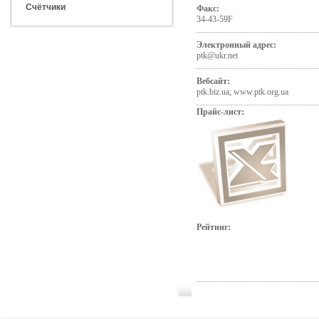
Счётчики
Факс:
34-43-59F
Электронный адрес:
ptk@ukr.net
Вебсайт:
ptk.biz.ua; www.ptk.org.ua
Прайс-лист:
Рейтинг: