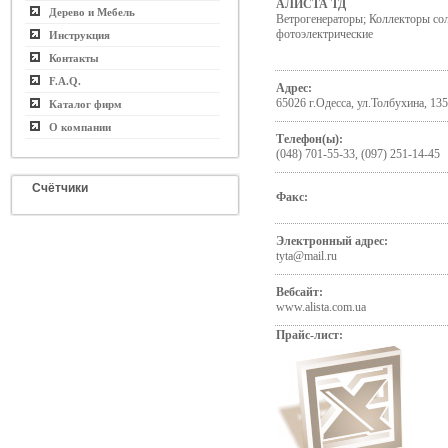
АЛИСТА ТД
Дерево и Мебель
Ветрогенераторы; Коллекторы со
фотоэлектрические
Инструкция
Контакты
F.A.Q.
Адрес:
65026 г.Одесса, ул.Толбухина, 135
Каталог фирм
О компании
Телефон(ы):
(048) 701-55-33, (097) 251-14-45
Счётчики
Факс:
Электронный адрес:
tyta@mail.ru
Вебсайт:
www.alista.com.ua
Прайс-лист: