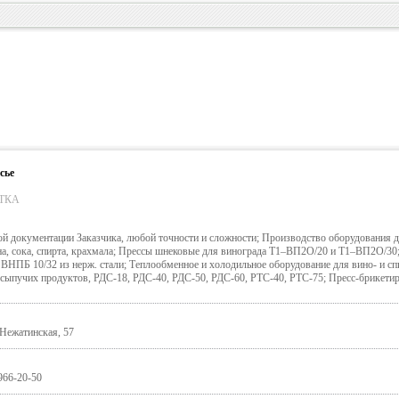
сье
ТКА
ой документации Заказчика, любой точности и сложности; Производство оборудования 
а, сока, спирта, крахмала; Прессы шнековые для винограда Т1–ВП2О/20 и Т1–ВП2О/30
ВНПБ 10/32 из нерж. стали; Теплообменное и холодильное оборудование для вино- и сп
сыпучих продуктов, РДС-18, РДС-40, РДС-50, РДС-60, РТС-40, РТС-75; Пресс-брикети
.Нежатинская, 57
 966-20-50