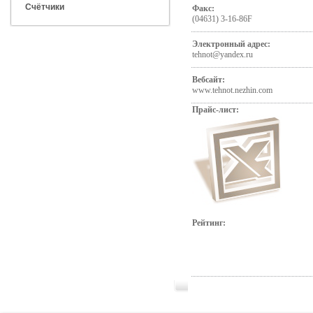
Счётчики
Факс:
(04631) 3-16-86F
Электронный адрес:
tehnot@yandex.ru
Вебсайт:
www.tehnot.nezhin.com
Прайс-лист:
Рейтинг: