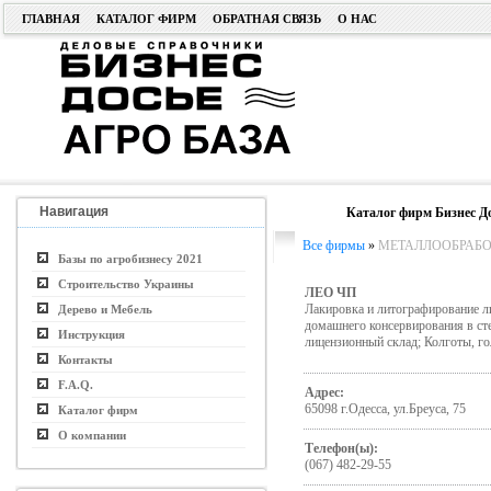
ГЛАВНАЯ
КАТАЛОГ ФИРМ
ОБРАТНАЯ СВЯЗЬ
О НАС
Навигация
Каталог фирм Бизнес Д
Все фирмы
»
МЕТАЛЛООБРАБ
Базы по агробизнесу 2021
Строительство Украины
ЛЕО ЧП
Лакировка и литографирование л
Дерево и Мебель
домашнего консервирования в ст
Инструкция
лицензионный склад; Колготы, го
Контакты
F.A.Q.
Адрес:
65098 г.Одесса, ул.Бреуса, 75
Каталог фирм
О компании
Телефон(ы):
(067) 482-29-55