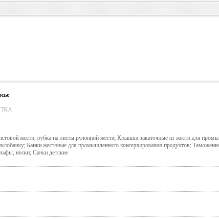
осье
ОТКА
истовой жести, рубка на листы рулонной жести; Крышки закаточные из жести для пром
еклобанку; Банки жестяные для промышленного консервирования продуктов; Таможенн
льфы, носки; Санки детские