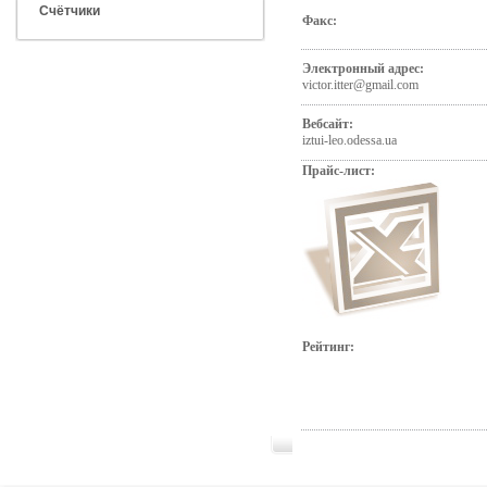
Счётчики
Факс:
Электронный адрес:
victor.itter@gmail.com
Вебсайт:
iztui-leo.odessa.ua
Прайс-лист:
Рейтинг: