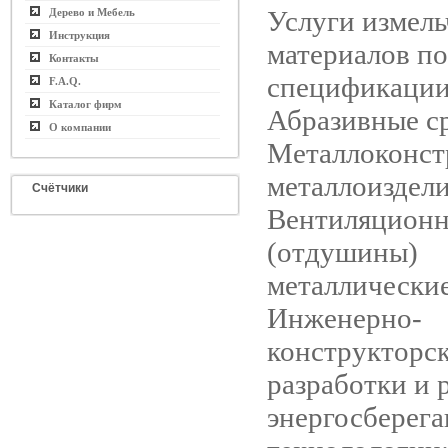
Услуги измел
Дерево и Мебель
Инструкция
материалов по
Контакты
спецификации 
F.A.Q.
Каталог фирм
Абразивные ср
О компании
Металлоконст
металлоиздели
Счётчики
Вентиляционн
(отдушины)
металлические
Инженерно-
конструкторс
разработки и 
энергосберег