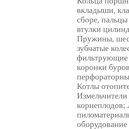
Кольца поршн
вкладыши, кла
сборе, пальцы
втулки цилинд
Пружины, шес
зубчатые коле
фильтрующие 
коронки буро
перфораторны
Котлы отопит
Измельчители 
корнеплодов; 
пиломатериалы
оборудование 