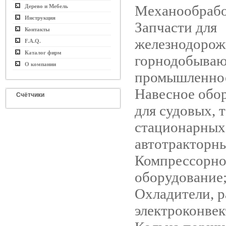
Механообрабо
Дерево и Мебель
Инструкция
Запчасти для
Контакты
железнодорож
F.A.Q.
Каталог фирм
горнодобыва
О компании
промышленно
Навесное обо
Счётчики
для судовых, 
стационарных
автотракторны
Компрессорно
оборудование
Охладители, р
электроконвек