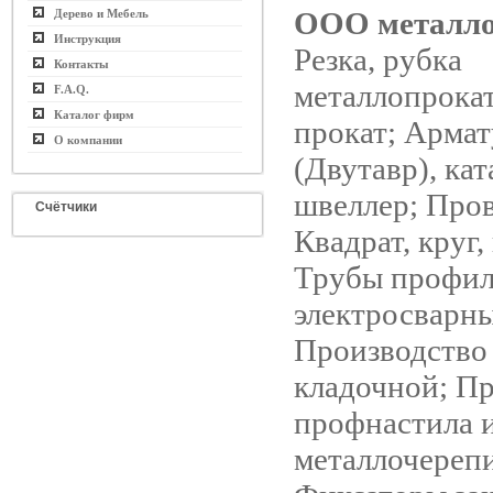
ООО металло
Дерево и Мебель
Инструкция
Резка, рубка
Контакты
металлопрока
F.A.Q.
Каталог фирм
прокат; Армат
О компании
(Двутавр), кат
швеллер; Пров
Счётчики
Квадрат, круг,
Трубы профил
электросварны
Производство
кладочной; П
профнастила 
металлочереп