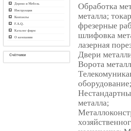
Обработка мет
Дерево и Мебель
Инструкция
металла; тока
Контакты
фрезерные ра
F.A.Q.
Каталог фирм
шлифовка мет
О компании
лазерная поре
Двери металл
Счётчики
Ворота металл
Телекомуника
оборудование
Нестандартные
металла;
Металлоконст
хозяйственно