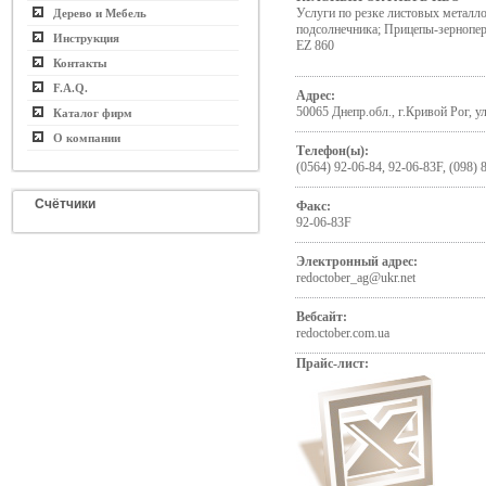
Услуги по резке листовых металл
Дерево и Мебель
подсолнечника; Прицепы-зернопер
Инструкция
EZ 860
Контакты
F.A.Q.
Адрес:
50065 Днепр.обл., г.Кривой Рог, у
Каталог фирм
О компании
Телефон(ы):
(0564) 92-06-84, 92-06-83F, (098) 
Счётчики
Факс:
92-06-83F
Электронный адрес:
redoctober_ag@ukr.net
Вебсайт:
redoctober.com.ua
Прайс-лист: