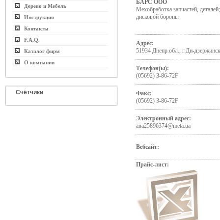
БАРС ООО
Дерево и Мебель
Мехобработка запчастей, детале
дисковой бороны
Инструкция
Контакты
F.A.Q.
Адрес:
51934 Днепр.обл., г.Дн-дзержинск
Каталог фирм
О компании
Телефон(ы):
(05692) 3-86-72F
Счётчики
Факс:
(05692) 3-86-72F
Электронный адрес:
ana25896374@meta.ua
Вебсайт:
Прайс-лист: