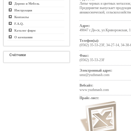
Литье черных и цветных металлов;
Дерево и Мебель
Предприятие выпускает продукцию
Инструкция
авиакосмической, сельскохозяйств
Контакты
F.A.Q.
Адрес:
49047 г.Дн-ск, ул.Криворожская, 1
Каталог фирм
О компании
Телефон(ы):
(0562) 35-53-23F, 34-27-14, 34-38-
Счётчики
Факс:
(0562) 35-53-23F
Электронный адрес:
umz@yuzhmash.com
Вебсайт:
www.yuzhmash.com
Прайс-лист: