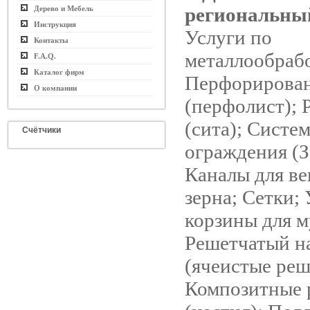
региональны
Дерево и Мебель
Инструкция
Услуги по
Контакты
металлообрабо
F.A.Q.
Каталог фирм
Перфорирован
О компании
(перфолист); 
(сита); Систе
Счётчики
ограждения (З
Каналы для в
зерна; Сетки;
корзины для м
Решетчатый н
(ячеистые реш
Композитные 