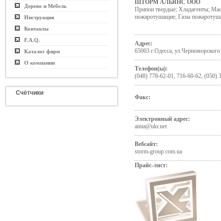
ШТОРМ АЛЬЯНС ООО
Дерево и Мебель
Припои твердые; Хладагенты; Ма
пожаротушащие; Газы пожаротуша
Инструкция
Контакты
F.A.Q.
Адрес:
65003 г.Одесса, ул.Черноморского
Каталог фирм
О компании
Телефон(ы):
(048) 778-62-01, 716-60-62, (050) 
Счётчики
Факс:
Электронный адрес:
ainta@ukr.net
Вебсайт:
storm-group.com.ua
Прайс-лист: