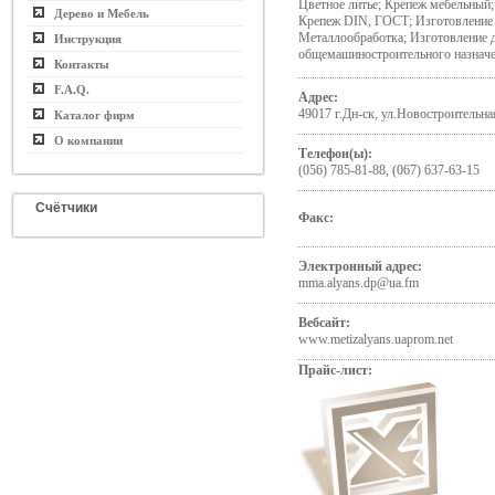
Цветное литье; Крепеж мебельный;
Дерево и Мебель
Крепеж DIN, ГОСТ; Изготовление 
Металлообработка; Изготовление 
Инструкция
общемашиностроительного назначе
Контакты
F.A.Q.
Адрес:
49017 г.Дн-ск, ул.Новостроительна
Каталог фирм
О компании
Телефон(ы):
(056) 785-81-88, (067) 637-63-15
Счётчики
Факс:
Электронный адрес:
mma.alyans.dp@ua.fm
Вебсайт:
www.metizalyans.uaprom.net
Прайс-лист: