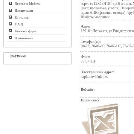
нерж. ст.12Х18Н10Т д.3.6 и 6 мм
Дерево и Мебель
(лист, проволока, уголок); Запор
Инструкция
и для АПК (фланцы, отводы); Тр
Шиберы молочные
Контакты
F.A.Q.
Адрес:
18016 г.Черкассы, ул.Рождественска
Каталог фирм
О компании
Телефон(ы):
(0472) 76-06-00, 76-07-11F, 76-07-
Счётчики
Факс:
76-07-11F
Электронный адрес:
kapitonov@ukr.net
Вебсайт:
Прайс-лист: