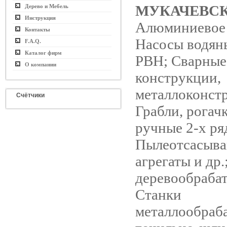
МУКАЧЕВС
Дерево и Мебель
Инструкция
Алюминиевое 
Контакты
Насосы водян
F.A.Q.
Каталог фирм
РВН; Сварные
О компании
конструкции,
металлоконст
Счётчики
Грабли, рогачк
ручные 2-х ря
Пылеотсасыв
агрегаты и др.
деревообраба
Станки
металлообраб