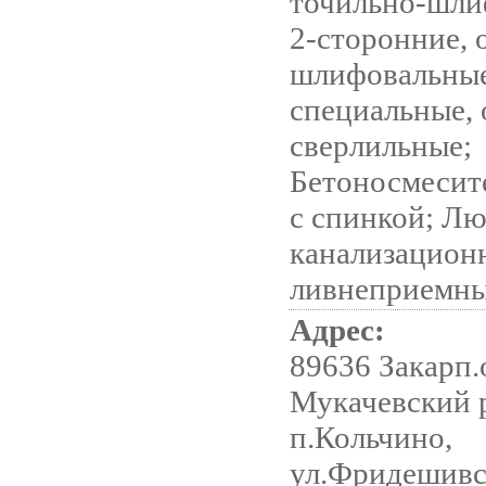
точильно-шли
2-сторонние, 
шлифовальные
специальные, 
сверлильные;
Бетоносмесит
с спинкой; Л
канализацион
ливнеприемн
Адрес:
89636 Закарп.о
Мукачевский р
п.Кольчино,
ул.Фридешивс