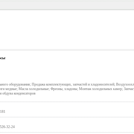
сье
ного оборудования; Продажа комплектующих, запчастей и хладоносителей; Воздухоохл
ги медные; Масла холодильные; Фреоны, хладоны; Монтаж холодильных камер; Запча
и обдува конденсаторов
 181
 526-32-24