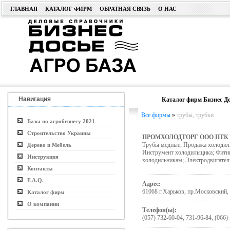
ГЛАВНАЯ
КАТАЛОГ ФИРМ
ОБРАТНАЯ СВЯЗЬ
О НАС
Навигация
Каталог фирм Бизнес До
Все фирмы
»
трубы, трубки
Базы по агробизнесу 2021
Строительство Украины
ПРОМХОЛОДТОРГ ООО ПТК
Трубы медные; Продажа холодиль
Дерево и Мебель
Инструмент холодильщика; Фитин
Инструкция
холодильникам; Электродвигател
Контакты
F.A.Q.
Адрес:
61068 г.Харьков, пр.Московский,
Каталог фирм
О компании
Телефон(ы):
(057) 732-60-04, 731-96-84, (066)