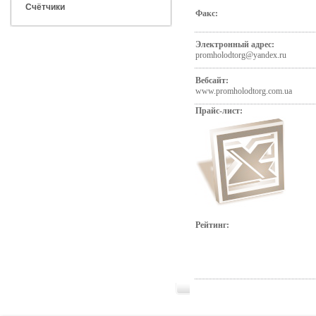
Счётчики
Факс:
Электронный адрес:
promholodtorg@yandex.ru
Вебсайт:
www.promholodtorg.com.ua
Прайс-лист:
Рейтинг: