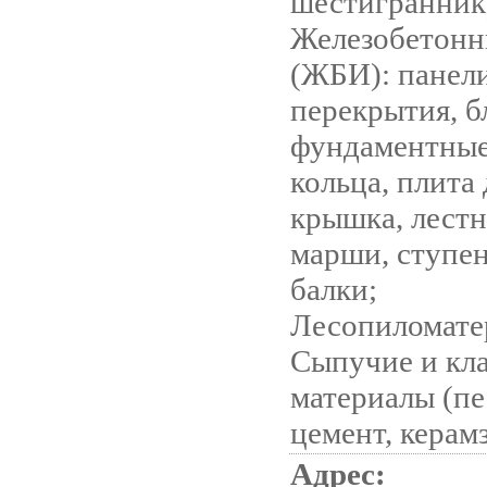
шестигранник
Железобетонн
(ЖБИ): панел
перекрытия, б
фундаментные
кольца, плита
крышка, лест
марши, ступен
балки;
Лесопиломате
Сыпучие и кл
материалы (пе
цемент, керам
Адрес: