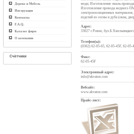
меди; Изготовление эмаль-провод
Дерево и Мебель
Изготовление провода медного П
Инструкция
электроизоляционных материалов;
изделий из сосны и дуба (окна, дв
Контакты
F.A.Q.
Адрес:
33027 г.Ровно, бул.Б.Хмельницкого
Каталог фирм
О компании
Телефон(ы):
(0362) 62-05-65, 62-05-45F, 62-05-
Счётчики
Факс:
62-05-45F
Электронный адрес:
info@akvaton.com
Вебсайт:
www.akvaton.com
Прайс-лист: