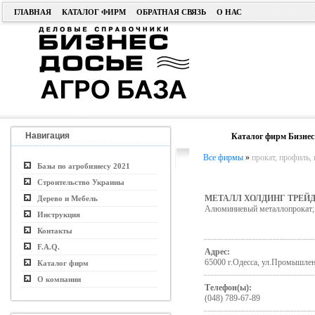
ГЛАВНАЯ
КАТАЛОГ ФИРМ
ОБРАТНАЯ СВЯЗЬ
О НАС
Навигация
Каталог фирм Бизнес
Все фирмы
»
прокат, профиль, 
Базы по агробизнесу 2021
Строительство Украины
МЕТАЛЛ ХОЛДИНГ ТРЕЙД
Дерево и Мебель
Алюминиевый металлопрокат; 
Инструкция
Контакты
F.A.Q.
Адрес:
65000 г.Одесса, ул.Промышлен
Каталог фирм
О компании
Телефон(ы):
(048) 789-67-89