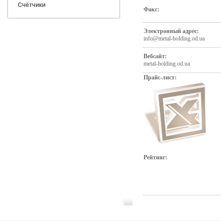
Счётчики
Факс:
Электронный адрес:
info@metal-holding.od.ua
Вебсайт:
metal-holding.od.ua
Прайс-лист:
Рейтинг: