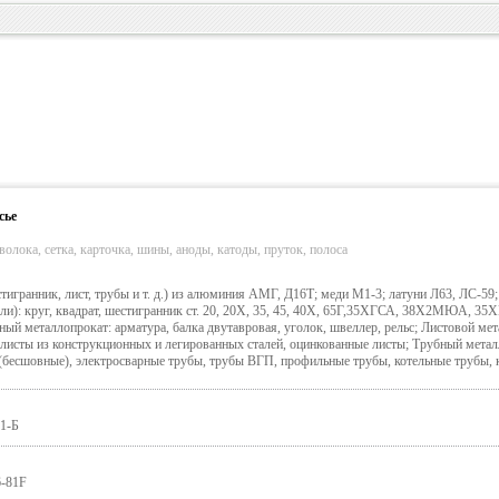
сье
волока, сетка, карточка, шины, аноды, катоды, пруток, полоса
тигранник, лист, трубы и т. д.) из алюминия АМГ, Д16Т; меди М1-3; латуни Л63, ЛС-59; 
ли): круг, квадрат, шестигранник ст. 20, 20Х, 35, 45, 40Х, 65Г,35ХГСА, 38Х2МЮА, 35
металлопрокат: арматура, балка двутавровая, уголок, швеллер, рельс; Листовой мет
 листы из конструкционных и легированных сталей, оцинкованные листы; Трубный метал
(бесшовные), электросварные трубы, трубы ВГП, профильные трубы, котельные трубы,
 1-Б
6-81F