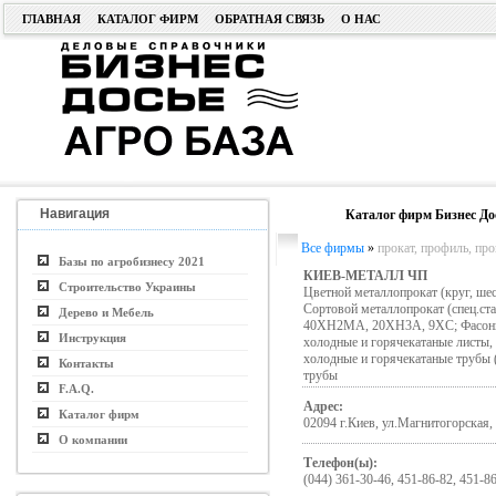
ГЛАВНАЯ
КАТАЛОГ ФИРМ
ОБРАТНАЯ СВЯЗЬ
О НАС
Навигация
Каталог фирм Бизнес До
Все фирмы
»
прокат, профиль, про
Базы по агробизнесу 2021
КИЕВ-МЕТАЛЛ ЧП
Строительство Украины
Цветной металлопрокат (круг, шес
Сортовой металлопрокат (спец.ста
Дерево и Мебель
40ХН2МА, 20ХН3А, 9ХС; Фасонный 
Инструкция
холодные и горячекатаные листы,
холодные и горячекатаные трубы 
Контакты
трубы
F.A.Q.
Адрес:
Каталог фирм
02094 г.Киев, ул.Магнитогорская,
О компании
Телефон(ы):
(044) 361-30-46, 451-86-82, 451-8