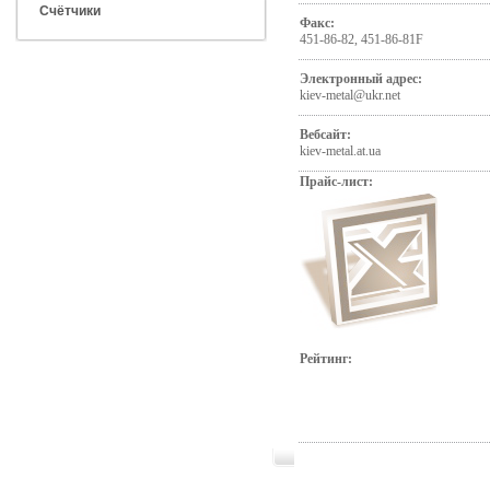
Счётчики
Факс:
451-86-82, 451-86-81F
Электронный адрес:
kiev-metal@ukr.net
Вебсайт:
kiev-metal.at.ua
Прайс-лист:
Рейтинг: