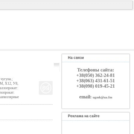
На связи
Телефоны сайта:
+38(050) 362-24-81
чугуна.;
+38(063) 431-61-51
ХМ, Х12, У8,
+38(098) 019-45-21
аллопрокат:
лопрокат:
email:
 капиллярные
ugmk@ua.fm
Реклама на сайте