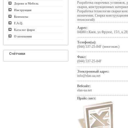
Разработка сварочных установок, 
Дерево и Мебель
сварки, конструкционных материало
Инструкция
Разработка технологии сварки кон
назначения; Сварка конструкционн
Контакты
технологий)
F.A.Q.
Адрес:
Каталог фирм
04080 г.Киев, ул.Фрунзе, 15/1, к.28
О компании
Телефон(ы):
(044) 537-25-84F (многокан.)
Счётчики
Факс:
(044) 537-25-84F
Электронный адрес:
info@elan-ua.net
Вебсайт:
elan-ua.net
Прайс-лист: