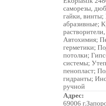
Ekoplastik 24
саморезы, дюб
гайки, винты;
абразивные; К
растворители,
Автохимия; П
герметики; П
потолки; Гип
системы; Утеп
пенопласт; П
гидранты; Ин
ручной
Адрес:
69006 г.Запор