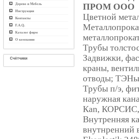
ПРОМ ООО
Дерево и Мебель
Инструкция
Цветной мета
Контакты
Металлопрока
F.A.Q.
Каталог фирм
металлопрокат
О компании
Трубы толсто
Задвижки, фа
Счётчики
краны, вентил
отводы; ТЭНы
Трубы п/э, фи
наружная кана
Кan, КОРСИС
Внутренняя ка
внутнренний 