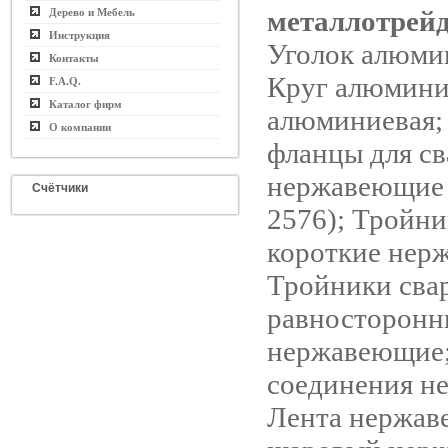
металлотрей
Дерево и Мебель
Инструкция
Уголок алюми
Контакты
Круг алюмин
F.A.Q.
Каталог фирм
алюминиевая;
О компании
фланцы для с
нержавеющие 
Счётчики
2576); Тройни
короткие нер
Тройники сва
равносторонн
нержавеющие;
соединения н
Лента нержав