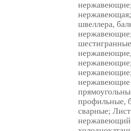
нержавеющие;
нержавеющая;
швeллepa, бaл
нержавеющие;
шестигранны
нержавеющие,
нержавеющие;
нержавеющие
нержавеющие 
прямоугольны
профильные, 
сварные; Лист
нержавеющий
холоднокатан