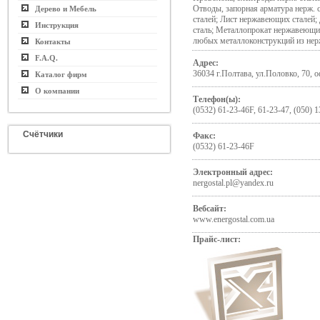
Отводы, запорная арматура нерж.
Дерево и Мебель
сталей; Лист нержавеющих сталей
Инструкция
сталь; Металлопрокат нержавеющий
любых металлоконструкций из нер
Контакты
F.A.Q.
Адрес:
36034 г.Полтава, ул.Половко, 70, 
Каталог фирм
О компании
Телефон(ы):
(0532) 61-23-46F, 61-23-47, (050) 1
Счётчики
Факс:
(0532) 61-23-46F
Электронный адрес:
nergostal.pl@yandex.ru
Вебсайт:
www.energostal.com.ua
Прайс-лист: