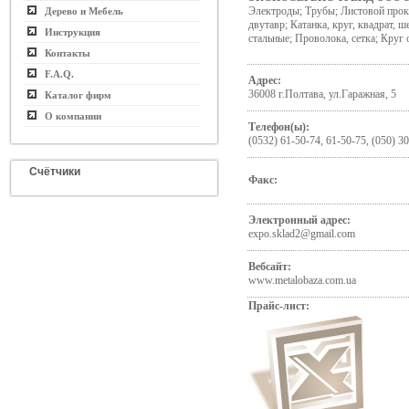
Электроды; Трубы; Листовой прока
Дерево и Мебель
двутавр; Катанка, круг, квадрат, 
Инструкция
стальные; Проволока, сетка; Круг 
Контакты
F.A.Q.
Адрес:
36008 г.Полтава, ул.Гаражная, 5
Каталог фирм
О компании
Телефон(ы):
(0532) 61-50-74, 61-50-75, (050) 30
Счётчики
Факс:
Электронный адрес:
expo.sklad2@gmail.com
Вебсайт:
www.metalobaza.com.ua
Прайс-лист: