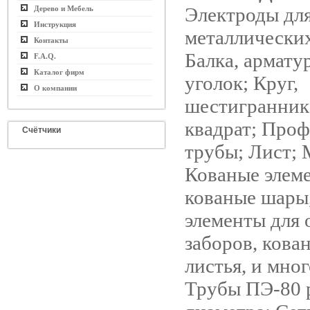
Электроды для
Дерево и Мебель
Инструкция
металлических
Контакты
Балка, армату
F.A.Q.
Каталог фирм
уголок; Круг,
О компании
шестигранник,
квадрат; Про
Счётчики
трубы; Лист; 
Кованые элем
кованые шары,
элементы для 
заборов, кова
листья, и мног
Трубы ПЭ-80 