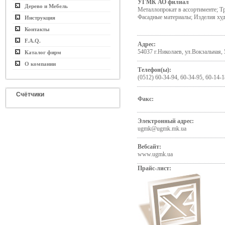
УГМК АО филиал
Дерево и Мебель
Металлопрокат в ассортименте; Т
Фасадные материалы; Изделия ху
Инструкция
Контакты
F.A.Q.
Адрес:
54037 г.Николаев, ул.Вокзальная, 
Каталог фирм
О компании
Телефон(ы):
(0512) 60-34-94, 60-34-95, 60-14-1
Счётчики
Факс:
Электронный адрес:
ugmk@ugmk.mk.ua
Вебсайт:
www.ugmk.ua
Прайс-лист: