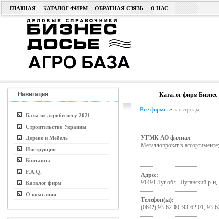
ГЛАВНАЯ
КАТАЛОГ ФИРМ
ОБРАТНАЯ СВЯЗЬ
О НАС
Навигация
Каталог фирм Бизнес 
Все фирмы
»
электроды
Базы по агробизнесу 2021
Строительство Украины
УГМК АО филиал
Дерево и Мебель
Металлопрокат в ассортименте
Инструкция
Контакты
F.A.Q.
Адрес:
91493 Луг.обл., Луганский р-н,
Каталог фирм
О компании
Телефон(ы):
(0642) 93-62-00, 93-62-01, 93-6