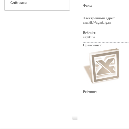
Счётчики
Факс:
Электронный адрес:
analitik@ugmk.lg.ua
Вебсайт:
ugmk.ua
Прайс-лист:
Рейтинг: