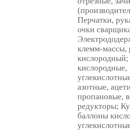
отрезные, зач
(производител
Перчатки, рук
очки сварщика
Электрододер
клемм-массы, 
кислородный;
кислородные,
углекислотные
азотные, ацет
пропановые, в
редукторы; К
баллоны кисл
углекислотные