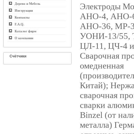
Электроды Мо
Дерево и Мебель
Инструкция
АНО-4, АНО-6
Контакты
АНО-36, МР-3
F.A.Q.
Каталог фирм
УОНИ-13/55, 
О компании
ЦЛ-11, ЦЧ-4 и
Сварочная пр
Счётчики
омедненная
(производител
Китай); Нерж
сварочная про
сварки алюми
Binzel (от на
металла) Герм