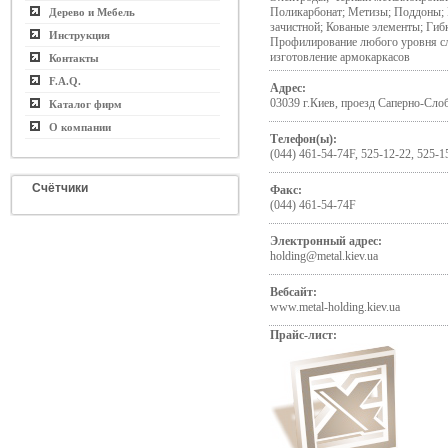
Поликарбонат; Метизы; Поддоны; 
Дерево и Мебель
зачистной; Кованые элементы; Гибк
Инструкция
Профилирование любого уровня сл
изготовление армокаркасов
Контакты
F.A.Q.
Адрес:
03039 г.Киев, проезд Саперно-Слоб
Каталог фирм
О компании
Телефон(ы):
(044) 461-54-74F, 525-12-22, 525-1
Счётчики
Факс:
(044) 461-54-74F
Электронный адрес:
holding@metal.kiev.ua
Вебсайт:
www.metal-holding.kiev.ua
Прайс-лист: