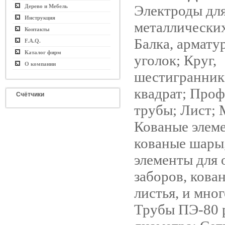
Электроды для
Дерево и Мебель
Инструкция
металлических
Контакты
Балка, армату
F.A.Q.
Каталог фирм
уголок; Круг,
О компании
шестигранник,
квадрат; Про
Счётчики
трубы; Лист; 
Кованые элем
кованые шары,
элементы для 
заборов, кова
листья, и мног
Трубы ПЭ-80 