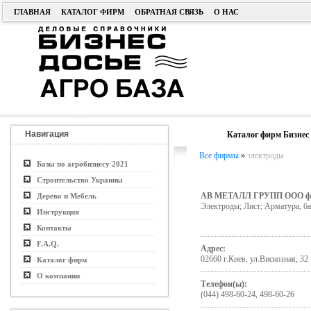
ГЛАВНАЯ
КАТАЛОГ ФИРМ
ОБРАТНАЯ СВЯЗЬ
О НАС
Навигация
Каталог фирм Бизнес 
Все фирмы
»
электроды
Базы по агробизнесу 2021
Строительство Украины
АВ МЕТАЛЛ ГРУПП ООО ф
Дерево и Мебель
Электроды; Лист; Арматура, ба
Инструкция
Контакты
F.A.Q.
Адрес:
02660 г.Киев, ул.Вискозная, 32
Каталог фирм
О компании
Телефон(ы):
(044) 498-60-24, 498-60-26