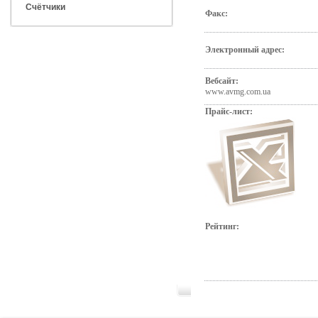
Счётчики
Факс:
Электронный адрес:
Вебсайт:
www.avmg.com.ua
Прайс-лист:
Рейтинг: