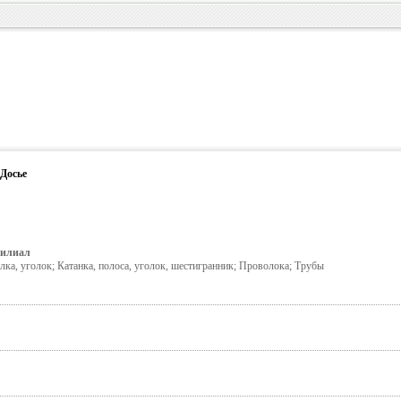
Досье
илиал
лка, уголок; Катанка, полоса, уголок, шестигранник; Проволока; Трубы