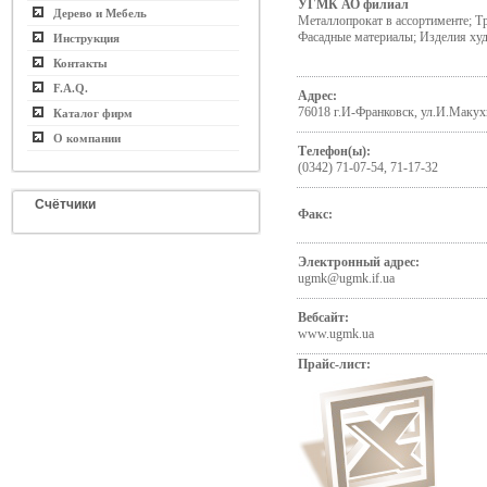
УГМК АО филиал
Дерево и Мебель
Металлопрокат в ассортименте; Т
Фасадные материалы; Изделия ху
Инструкция
Контакты
F.A.Q.
Адрес:
76018 г.И-Франковск, ул.И.Макух
Каталог фирм
О компании
Телефон(ы):
(0342) 71-07-54, 71-17-32
Счётчики
Факс:
Электронный адрес:
ugmk@ugmk.if.ua
Вебсайт:
www.ugmk.ua
Прайс-лист: