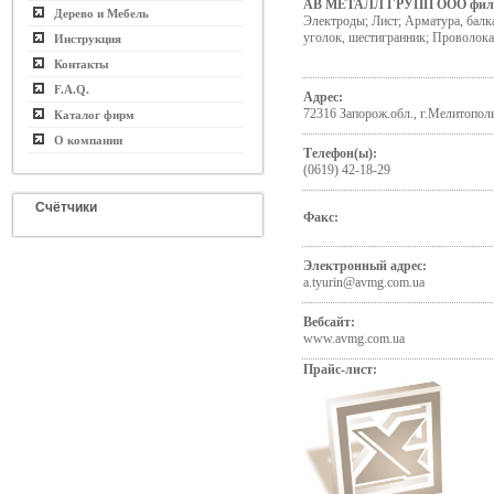
АВ МЕТАЛЛ ГРУПП ООО фил
Дерево и Мебель
Электроды; Лист; Арматура, балка
уголок, шестигранник; Проволока
Инструкция
Контакты
F.A.Q.
Адрес:
72316 Запорож.обл., г.Мелитопол
Каталог фирм
О компании
Телефон(ы):
(0619) 42-18-29
Счётчики
Факс:
Электронный адрес:
a.tyurin@avmg.com.ua
Вебсайт:
www.avmg.com.ua
Прайс-лист: