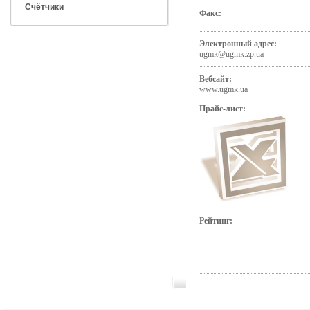
Счётчики
Факс:
Электронный адрес:
ugmk@ugmk.zp.ua
Вебсайт:
www.ugmk.ua
Прайс-лист:
Рейтинг: