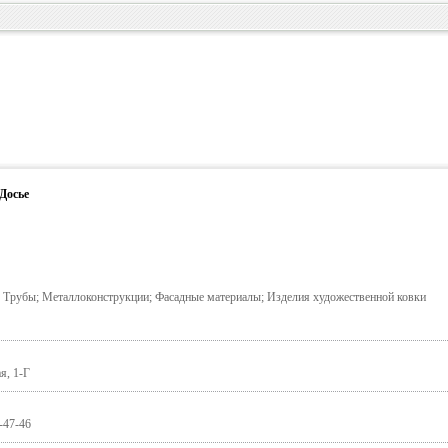
Досье
; Трубы; Металлоконструкции; Фасадные материалы; Изделия художественной ковки
я, 1-Г
-47-46