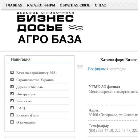
ГЛАВНАЯ
КАТАЛОГ ФИРМ
ОБРАТНАЯ СВЯЗЬ
О НАС
Навигация
Каталог фирм Бизнес 
Все фирмы
»
электроды
Базы по агробизнесу 2021
Строительство Украины
УГМК АО филиал
Дерево и Мебель
Металлопрокат в ассортименте
Инструкция
Контакты
F.A.Q.
Адрес:
69106 г.Запорожье, ул.Финальна
Каталог фирм
О компании
Телефон(ы):
(061) 222-47-50, 222-47-47, 222