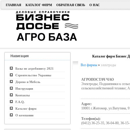
ГЛАВНАЯ
КАТАЛОГ ФИРМ
ОБРАТНАЯ СВЯЗЬ
О НАС
Навигация
Каталог фирм Бизнес Д
Все фирмы
»
электроды
Базы по агробизнесу 2021
Строительство Украины
АГРОПОСТАЧ ЧАО
Дерево и Мебель
Электроды; Подшипники к сельск
сельскохозяйственной технике; 
Инструкция
Контакты
F.A.Q.
Адрес:
10001 г.Житомир, ул.Ватутина, 9
Каталог фирм
О компании
Телефон(ы):
(0412) 36-25-35, 36-04-80, 36-15-