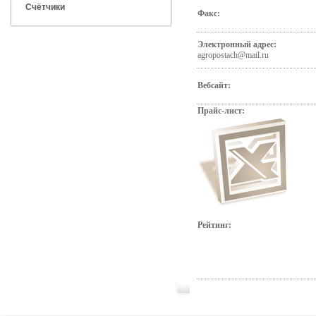
Счётчики
Факс:
Электронный адрес:
agropostach@mail.ru
Вебсайт:
Прайс-лист:
Рейтинг: