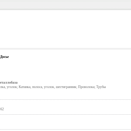
Досье
таллобаза
лка, уголок; Катанка, полоса, уголок, шестигранник; Проволока; Трубы
 62