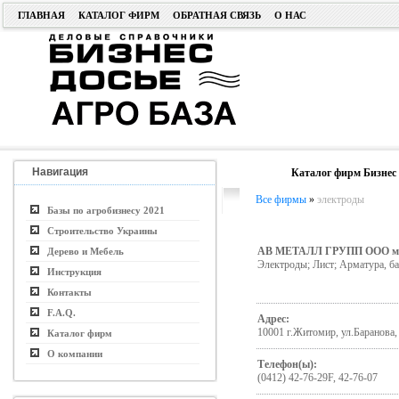
ГЛАВНАЯ
КАТАЛОГ ФИРМ
ОБРАТНАЯ СВЯЗЬ
О НАС
Навигация
Каталог фирм Бизнес 
Все фирмы
»
электроды
Базы по агробизнесу 2021
Строительство Украины
АВ МЕТАЛЛ ГРУПП ООО ме
Дерево и Мебель
Электроды; Лист; Арматура, ба
Инструкция
Контакты
F.A.Q.
Адрес:
10001 г.Житомир, ул.Баранова,
Каталог фирм
О компании
Телефон(ы):
(0412) 42-76-29F, 42-76-07