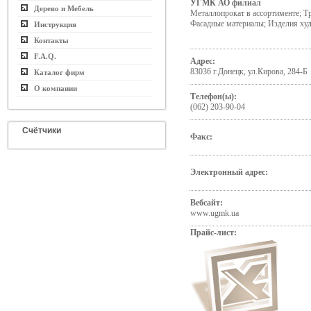
УГМК АО филиал
Дерево и Мебель
Металлопрокат в ассортименте; Т
Фасадные материалы; Изделия ху
Инструкция
Контакты
F.A.Q.
Адрес:
83036 г.Донецк, ул.Кирова, 284-Б
Каталог фирм
О компании
Телефон(ы):
(062) 203-90-04
Счётчики
Факс:
Электронный адрес:
Вебсайт:
www.ugmk.ua
Прайс-лист: