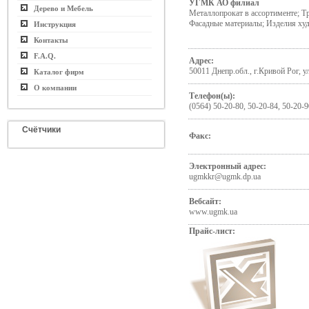
УГМК АО филиал
Дерево и Мебель
Металлопрокат в ассортименте; Т
Фасадные материалы; Изделия ху
Инструкция
Контакты
F.A.Q.
Адрес:
50011 Днепр.обл., г.Кривой Рог, у
Каталог фирм
О компании
Телефон(ы):
(0564) 50-20-80, 50-20-84, 50-20-9
Счётчики
Факс:
Электронный адрес:
ugmkkr@ugmk.dp.ua
Вебсайт:
www.ugmk.ua
Прайс-лист: