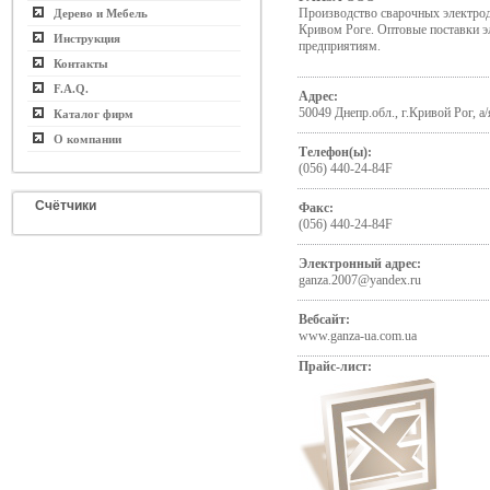
Производство сварочных электрод
Дерево и Мебель
Кривом Роге. Оптовые поставки
Инструкция
предприятиям.
Контакты
F.A.Q.
Адрес:
50049 Днепр.обл., г.Кривой Рог, а
Каталог фирм
О компании
Телефон(ы):
(056) 440-24-84F
Счётчики
Факс:
(056) 440-24-84F
Электронный адрес:
ganza.2007@yandex.ru
Вебсайт:
www.ganza-ua.com.ua
Прайс-лист: