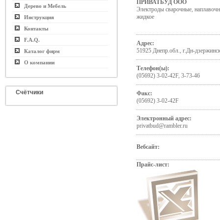
ПРИВАТБУД ООО
Дерево и Мебель
Электроды сварочные, наплавочны
жидкое
Инструкция
Контакты
F.A.Q.
Адрес:
51925 Днепр.обл., г.Дн-дзержинск
Каталог фирм
О компании
Телефон(ы):
(05692) 3-02-42F, 3-73-46
Счётчики
Факс:
(05692) 3-02-42F
Электронный адрес:
privatbud@rambler.ru
Вебсайт:
Прайс-лист: