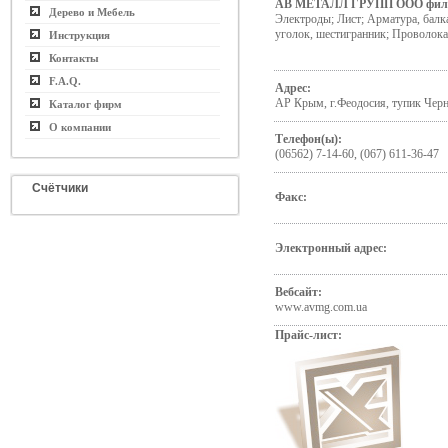
АВ МЕТАЛЛ ГРУПП ООО фил
Дерево и Мебель
Электроды; Лист; Арматура, балка
уголок, шестигранник; Проволока
Инструкция
Контакты
F.A.Q.
Адрес:
АР Крым, г.Феодосия, тупик Чер
Каталог фирм
О компании
Телефон(ы):
(06562) 7-14-60, (067) 611-36-47
Счётчики
Факс:
Электронный адрес:
Вебсайт:
www.avmg.com.ua
Прайс-лист: