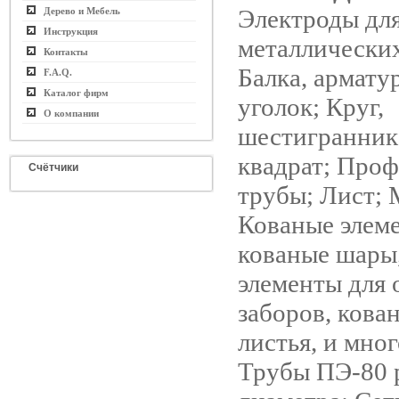
Электроды для
Дерево и Мебель
Инструкция
металлических
Контакты
Балка, армату
F.A.Q.
Каталог фирм
уголок; Круг,
О компании
шестигранник,
квадрат; Про
Счётчики
трубы; Лист; 
Кованые элем
кованые шары,
элементы для 
заборов, кова
листья, и мног
Трубы ПЭ-80 