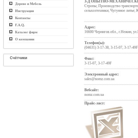
З-Д ОПЫТНО-МЕХАНИЧЕСК
Дерево и Мебель
Стропы; Производство транспорте
сельхозтехники; Чугунное литье;
Инструкция
Контакты
F.A.Q.
Адрес:
16600 Чернигов.обл., г.Нежин, у
Каталог фирм
О компании
Телефон(ы):
(04631) 3-17-38, 3-15-07, 3-17-49F
Счётчики
Факс:
3-15-07, 3-17-49F
Электронный адрес:
sales@nomz.com.ua
Вебсайт:
nomz.com.ua
Прайс-лист: