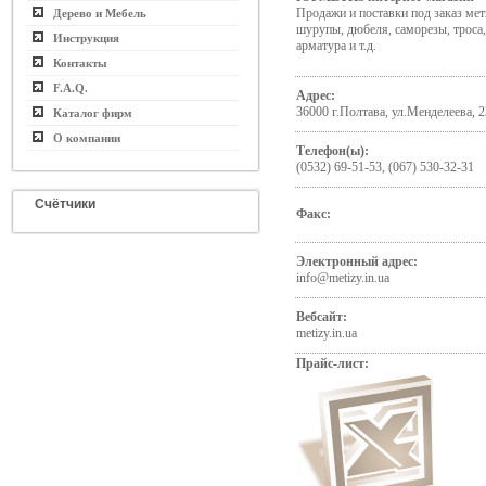
Продажи и поставки под заказ мет
Дерево и Мебель
шурупы, дюбеля, саморезы, троса
Инструкция
арматура и т.д.
Контакты
F.A.Q.
Адрес:
36000 г.Полтава, ул.Менделеева,
Каталог фирм
О компании
Телефон(ы):
(0532) 69-51-53, (067) 530-32-31
Счётчики
Факс:
Электронный адрес:
info@metizy.in.ua
Вебсайт:
metizy.in.ua
Прайс-лист: