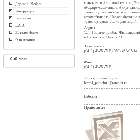
сельскохозяйственной техники; Эл
Дерево и Мебель
общепромышленные; Аккумулятор
Инструкция
запчасти для сельскохозяйственной
автомобильные; Насосы бытовые 
Контакты
транспортерная; Лента для норий
F.A.Q.
Адрес:
12441 Житомир.обл., Житомирский 
Каталог фирм
й Пятилетки, 11-А, к.73
О компании
Телефон(ы):
(0412) 48-52-71F, (050) 463-05-14
Счётчики
Факс:
(0412) 48-52-71F
Электронный адрес:
leonid_pilipchuk@rambler.ru
Вебсайт:
Прайс-лист: