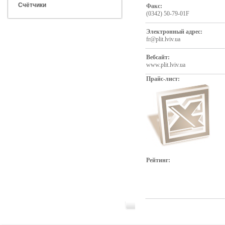
Счётчики
Факс:
(0342) 50-79-01F
Электронный адрес:
fr@plit.lviv.ua
Вебсайт:
www.plit.lviv.ua
Прайс-лист:
Рейтинг: