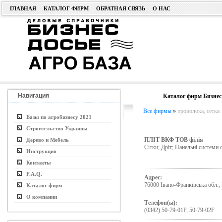
ГЛАВНАЯ
КАТАЛОГ ФИРМ
ОБРАТНАЯ СВЯЗЬ
О НАС
Навигация
Каталог фирм Бизнес
Все фирмы
»
проволока, сетка
Базы по агробизнесу 2021
Строительство Украины
ПЛІТ ВКФ ТОВ філія
Дерево и Мебель
Сітки; Дріт; Панельні системи 
Инструкция
Контакты
F.A.Q.
Адрес:
76000 Івано-Франківська обл., 
Каталог фирм
О компании
Телефон(ы):
(0342) 50-79-01F, 50-79-02F