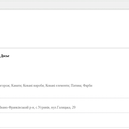
 Досье
огорож; Канати; Ковані вироби; Ковані елементи; Патина; Фарби
Івано-Франківський р-н, с.Угринів, вул.Галицька, 29